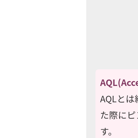
AQL(Acc
AQLと
た際にピ
す。