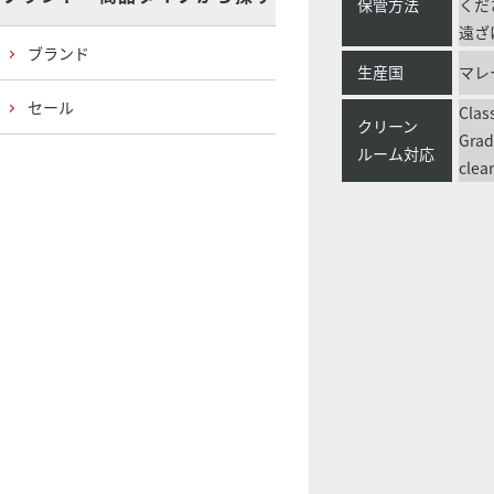
保管方法
くだ
遠ざ
ブランド
生産国
マレ
セール
Clas
クリーン
Grad
ルーム対応
clea