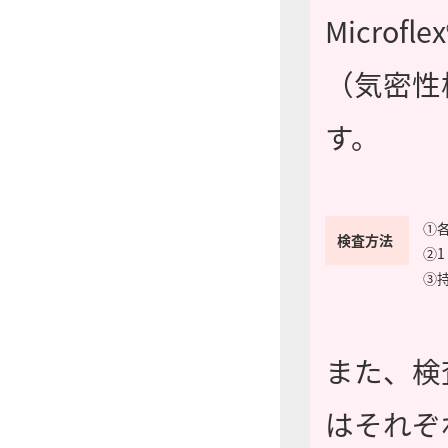
Microflex
（気密性
す。
①各
検査方法
②1
③持
また、検
はそれぞれ2