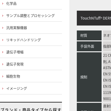
化学品
サンプル調整とプロセッシング
TouchNTuff
DER
®
汎用実験機器
材質
ネオ
リキッドハンドリング
手袋外面
指部
遺伝子増幅
21 
則, A
遺伝子発現
ASTM
EN 5
細胞生物
規制
EN I
EN I
イメージング
1119
9001
直射
ブランド・商品タイプから探す