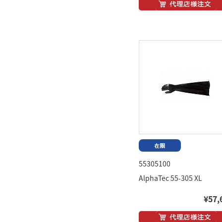
55305100
AlphaTec 55-305 XL
¥57,