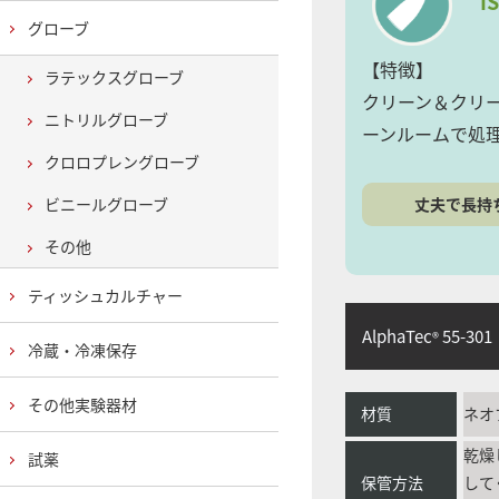
I
グローブ
【特徴】
ラテックスグローブ
クリーン＆クリ
ニトリルグローブ
ーンルームで処
クロロプレングローブ
丈夫で長持
ビニールグローブ
その他
ティッシュカルチャー
AlphaTec
55-301
®
冷蔵・冷凍保存
その他実験器材
材質
ネオ
乾燥
試薬
保管方法
して