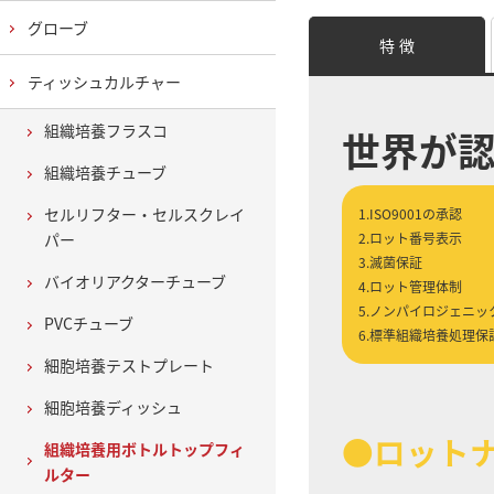
グローブ
特 徴
ティッシュカルチャー
組織培養フラスコ
世界が
組織培養チューブ
セルリフター・セルスクレイ
1.ISO9001の承認
パー
2.ロット番号表示
3.滅菌保証
バイオリアクターチューブ
4.ロット管理体制
5.ノンパイロジェニッ
PVCチューブ
6.標準組織培養処理保
細胞培養テストプレート
細胞培養ディッシュ
●ロット
組織培養用ボトルトップフィ
ルター