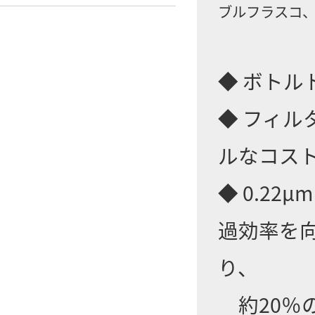
ブルフラスコ、
◆ ボト
◆ フィ
ルなコス
◆ 0.2
過効率を
り、
約20％