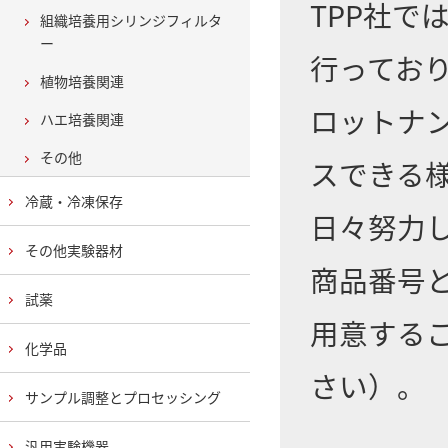
TPP社
組織培養用シリンジフィルタ
ー
行ってお
植物培養関連
ロットナ
ハエ培養関連
その他
スできる
冷蔵・冷凍保存
日々努力
その他実験器材
商品番号
試薬
用意する
化学品
さい）。
サンプル調整とプロセッシング
汎用実験機器