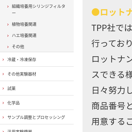
組織培養用シリンジフィルタ
●ロット
ー
植物培養関連
TPP社
ハエ培養関連
行ってお
その他
ロットナ
冷蔵・冷凍保存
スできる
その他実験器材
日々努力
試薬
商品番号
化学品
サンプル調整とプロセッシング
用意する
汎用実験機器