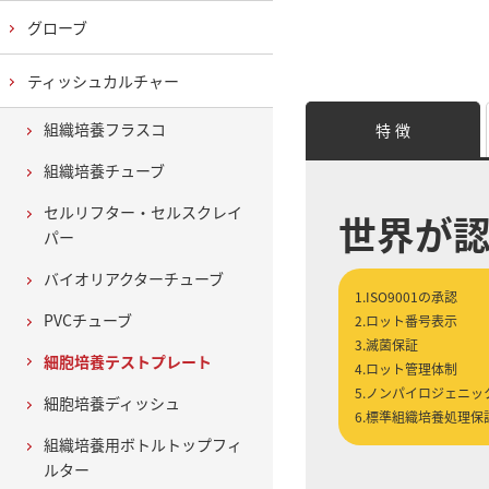
グローブ
ティッシュカルチャー
組織培養フラスコ
特 徴
組織培養チューブ
セルリフター・セルスクレイ
世界が
パー
バイオリアクターチューブ
1.ISO9001の承認
PVCチューブ
2.ロット番号表示
3.滅菌保証
細胞培養テストプレート
4.ロット管理体制
5.ノンパイロジェニッ
細胞培養ディッシュ
6.標準組織培養処理保
組織培養用ボトルトップフィ
ルター