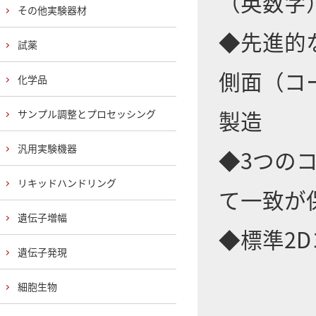
（英数字
その他実験器材
◆先進的
試薬
側面（コ
化学品
製造
サンプル調整とプロセッシング
汎用実験機器
◆3つの
リキッドハンドリング
て一致が
遺伝子増幅
◆標準2
遺伝子発現
細胞生物