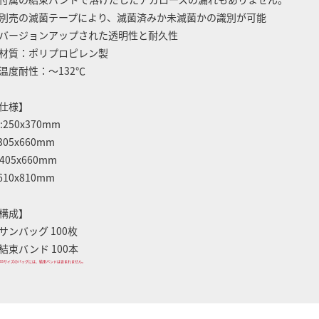
別売の滅菌テープにより、滅菌済みか未滅菌かの識別が可能
バージョンアップされた透明性と耐久性
材質：ポリプロピレン製
温度耐性：～132℃
仕様】
S:250x370mm
:305x660mm
:405x660mm
:610x810mm
構成】
サンバッグ 100枚
結束バンド 100本
SSサイズのバッグには、結束バンドは含まれません。