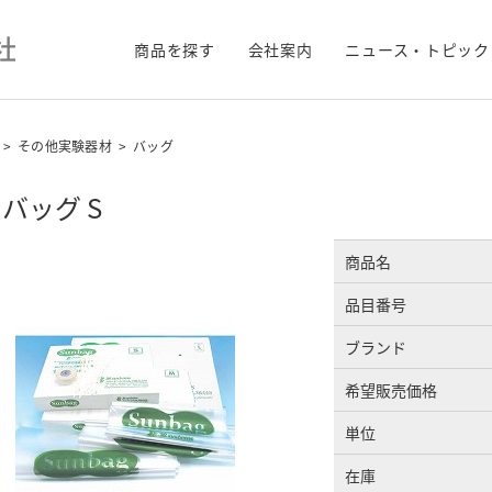
商品を探す
会社案内
ニュース・トピック
>
その他実験器材
>
バッグ
バッグ S
商品名
品目番号
ブランド
希望販売価格
単位
在庫