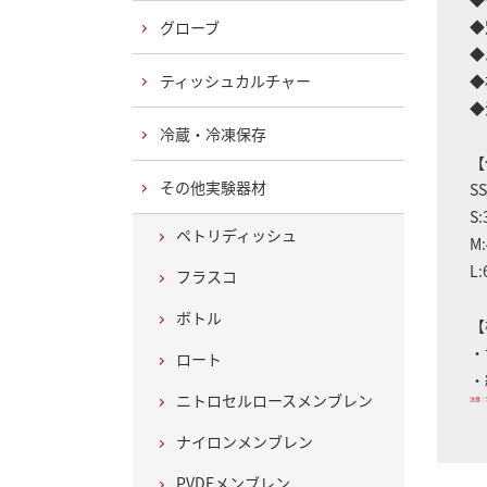
◆
グローブ
◆
ティッシュカルチャー
◆
◆
冷蔵・冷凍保存
【
その他実験器材
S
S
ペトリディッシュ
M
L
フラスコ
ボトル
【
・
ロート
・
ニトロセルロースメンブレン
注意：
ナイロンメンブレン
PVDFメンブレン