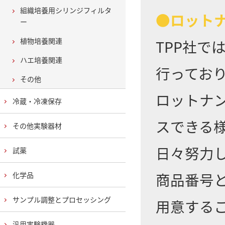
組織培養用シリンジフィルタ
●ロット
ー
植物培養関連
TPP社
ハエ培養関連
行ってお
その他
ロットナ
冷蔵・冷凍保存
スできる
その他実験器材
日々努力
試薬
商品番号
化学品
サンプル調整とプロセッシング
用意する
汎用実験機器