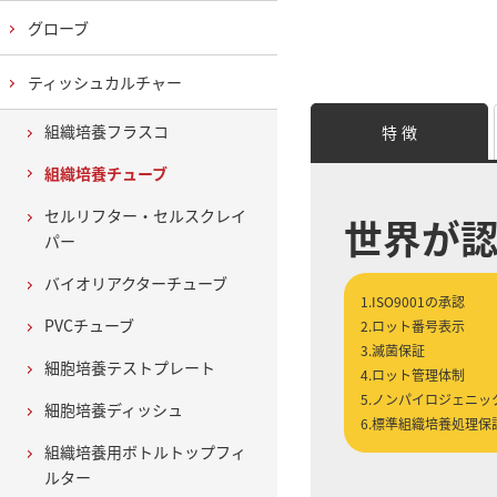
グローブ
ティッシュカルチャー
組織培養フラスコ
特 徴
組織培養チューブ
セルリフター・セルスクレイ
世界が
パー
バイオリアクターチューブ
1.ISO9001の承認
PVCチューブ
2.ロット番号表示
3.滅菌保証
細胞培養テストプレート
4.ロット管理体制
5.ノンパイロジェニッ
細胞培養ディッシュ
6.標準組織培養処理保
組織培養用ボトルトップフィ
ルター