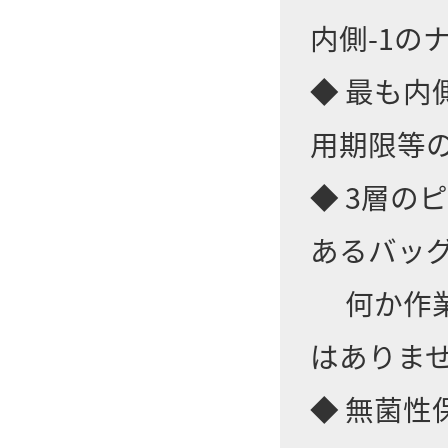
内側-1の
◆ 最も内
用期限等
◆ 3層
あるバッ
何か作業
はありま
◆ 無菌性保証水