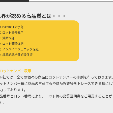
世界が認める高品質とは・・・
1.ISO9001の承認
2.ロット番号表示
3.滅菌保証
4.ロット管理体制
5.ノンパイロジェニック保証
6.標準組織培養処理保証
ロットナンバー表示
PP社では、全ての個々の商品にロットナンバーの印刷を行っております
ットナンバー毎に商品の生産工程や商品検査等をトレースできる様にし
力しております。
品番号とロット番号により、ロット毎の品質証明書をご用意することが
）。