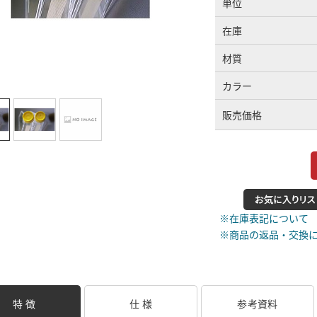
単位
在庫
材質
カラー
販売価格
※在庫表記について
※商品の返品・交換
特 徴
仕 様
参考資料