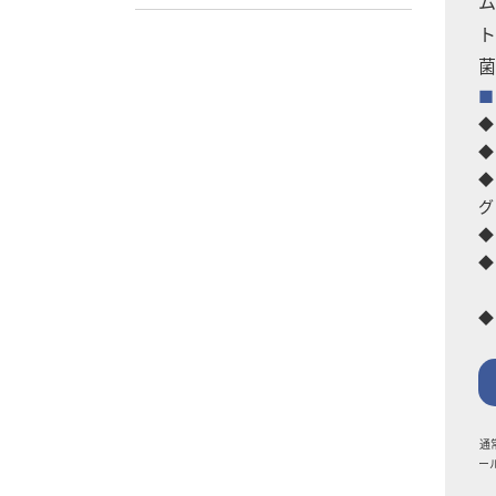
ム
ト
菌
■
◆
◆
◆
グ
◆
◆
何
◆
通
ー