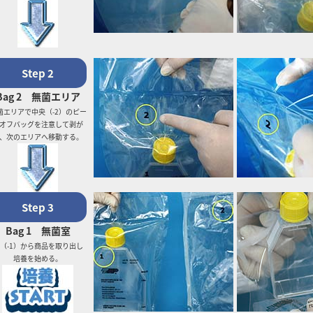
Step 2
Bag 2 無菌エリア
菌エリアで中央（-2）のピー
オフバッグを注意して剥が
、次のエリアへ移動する。
Step 3
Bag 1 無菌室
（-1）から商品を取り出し
培養を始める。