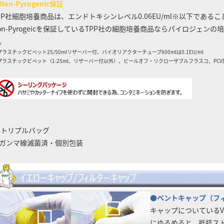
Non-Pyrogenic保証
PP社細胞培養商品は、エンドトキシンレベル0.06EU/ml※以下である
on-Pyrogeicを保証しているTPP社の細胞培養商品ならパイロジェ
。
プラスチックピペット25/50mlリザーバー付、バイオリアクターチューブ600mlは0.1EU/ml
プラスチックピペット（1-25ml、リザーバー付以外）、ピールオフ・リクローザブルフラスコ、PCV関
 トリプルバッグ
ガンマ線滅菌済・個別包装
●ベントキャップ（フ
キャップについているV
にゆるめると、抵抗ス