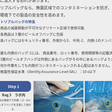
に混入する恐れがあります。
リプルバッグなら、無菌区域でのコンタミネーションを防ぎ、
環境下での製造の安全性を高めます。
 トリプルバッグの特長
 商品の滅菌移動が不可欠なデリケート区域で使用可能
 各商品は３層のピールオフバッグに包装
 各バッグにはセキュリティ番号、外側から3、 中央-2、 内側-1のナン
 最も内側のバッグ-1には、 商品番号、ロット番号、使用期限等の記載
 3層のピールオフバッグは外側にあるバッグがその中にあるバッグより
か作業をしても内側がコンタミネーションされる心配はありません。
 無菌性保証水準（Sterility Assurance Level:SAL）：10
以下
-6
Step 1
Bag 3 ラボ内
常の環境下で外側（-3）のピ
ルオフバッグを注意して剥が
す。