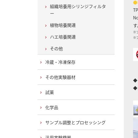
●
組織培養用シリンジフィルタ
T
ー
N
植物培養関連
す
※
ハエ培養関連
※
その他
冷蔵・冷凍保存
その他実験器材
◆
◆
試薬
化学品
サンプル調整とプロセッシング
汎用実験機器