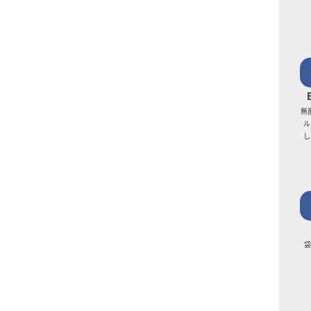
無
ル
し
袋