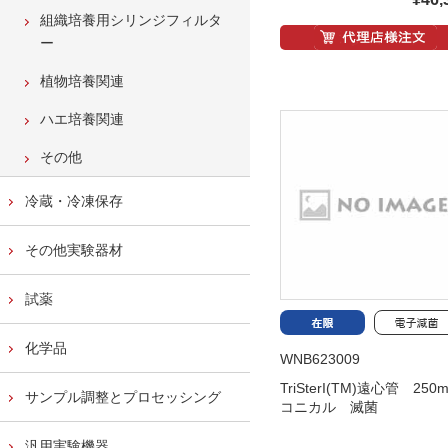
組織培養用シリンジフィルタ
ー
植物培養関連
ハエ培養関連
その他
冷蔵・冷凍保存
その他実験器材
試薬
化学品
WNB623009
TriSterI(TM)遠心管 25
サンプル調整とプロセッシング
コニカル 滅菌
汎用実験機器