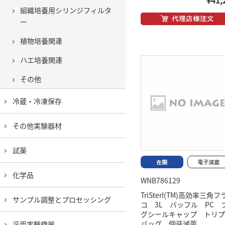
¥41,
組織培養用シリンジフィルタ
ー
植物培養関連
ハエ培養関連
その他
冷蔵・冷凍保存
その他実験器材
試薬
化学品
WNB786129
TriSterI(TM)高効率三角
サンプル調整とプロセッシング
コ 3L バッフル PC 
グシールキャップ トリプ
バッグ 個装滅菌
汎用実験機器