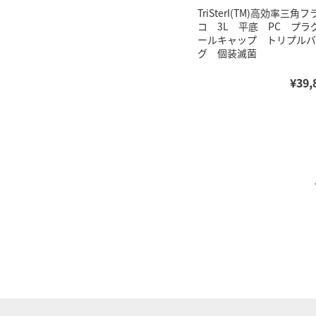
TriSterI(TM)高効率三角
コ 3L 平底 PC プラ
ールキャップ トリプルバ
グ 個装滅菌
¥39,