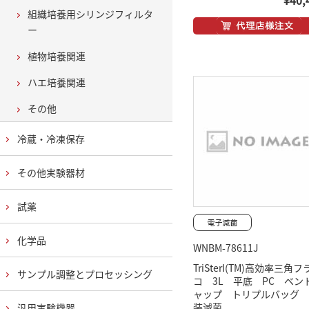
¥40,
組織培養用シリンジフィルタ
ー
植物培養関連
ハエ培養関連
その他
冷蔵・冷凍保存
その他実験器材
試薬
化学品
WNBM-78611J
TriSterI(TM)高効率三角
サンプル調整とプロセッシング
コ 3L 平底 PC ベン
ャップ トリプルバッグ 
装滅菌
汎用実験機器