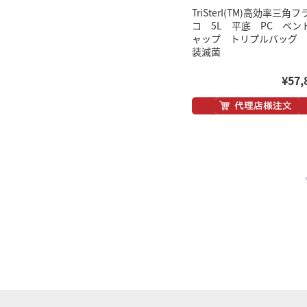
TriSterI(TM)高効率三角
コ 5L 平底 PC ベン
ャップ トリプルバッグ 
装滅菌
¥57,