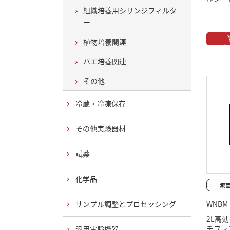
組織培養用シリンジフィルタ
ー
植物培養関連
ハエ培養関連
その他
冷蔵・冷凍保存
その他実験器材
試薬
化学品
サンプル調整とプロセッシング
WNBM-
2L高
チファ
汎用実験機器