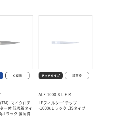
7
ALF-1000-S-L-F-R
OP(TM）マイクロチ
LFフィルターﾞチップ
ルター付 低吸着タイ
-1000uL ラック LTSタイプ
00μl ラック 滅菌済