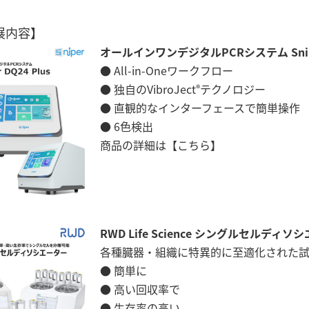
展内容】
オールインワンデジタルPCRシステム Sniper
● All-in-Oneワークフロー
● 独自のVibroJect
テクノロジー
®
● 直観的なインターフェースで簡単操作
● 6色検出
商品の詳細は
【こちら】
RWD Life Science シングルセルディソ
各種臓器・組織に特異的に至適化された
● 簡単に
● 高い回収率で
● 生存率の高い