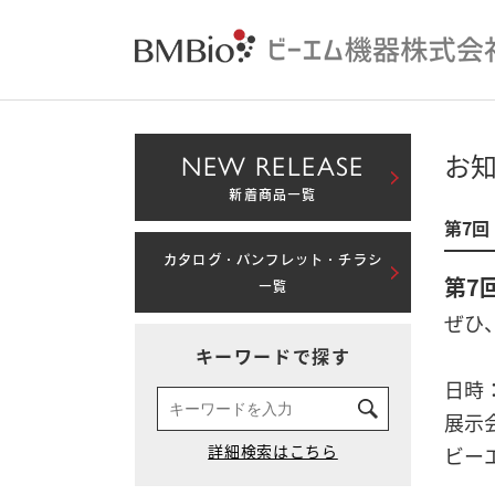
NEW RELEASE
お
新着商品一覧
第7回
カタログ・パンフレット・チラシ
第7
一覧
ぜひ
キーワードで探す
日時：
展示
ビー