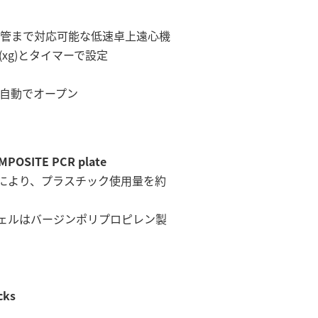
 遠心管まで対応可能な低速卓上遠心機
(xg)とタイマーで設定
は自動でオープン
SITE PCR plate
） により、プラスチック使用量を約
反応ウェルはバージンポリプロピレン製
cks