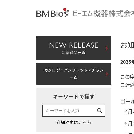
NEW RELEASE
お
新着商品一覧
202
カタログ・パンフレット・チラシ
この
一覧
ご迷
キーワードで探す
ゴー
4月2
5月1