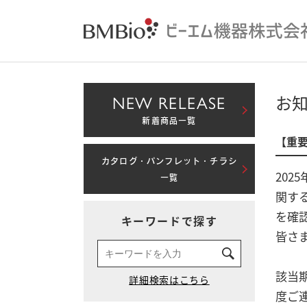
NEW RELEASE
お
新着商品一覧
【重要
カタログ・パンフレット・チラシ
20
一覧
関す
を確
キーワードで探す
皆さ
該当
度ご