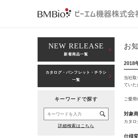
NEW RELEASE
お
新着商品一覧
201
カタログ・パンフレット・チラシ
当社取
一覧
ていた
キーワードで探す
ご愛用
対象
カタログN
仕様