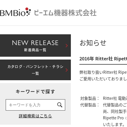
NEW RELEASE
お知らせ
新着商品一覧
2016年 Ritter社 Rip
カタログ・パンフレット・チラシ
弊社取り扱いRitter社 
一覧
ご愛用いただいておりまし
キーワードで探す
対象製品：
Ritter社 電動
代替製品：
代替製品のご
尚、同社製手動
Ripette Pro
（
いたします。