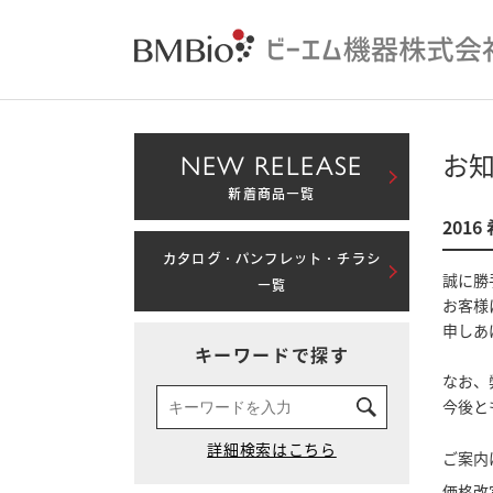
NEW RELEASE
お
新着商品一覧
201
カタログ・パンフレット・チラシ
誠に勝
一覧
お客様
申しあ
キーワードで探す
なお、
今後と
ご案内
価格改定