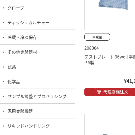
グローブ
ティッシュカルチャー
冷蔵・冷凍保存
208004
その他実験器材
テストプレート 96well 平
P.S製
試薬
¥41,
化学品
サンプル調整とプロセッシング
汎用実験機器
リキッドハンドリング