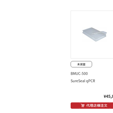
BMUC-500
SureSeal qPCR
¥45,