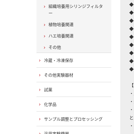
◆
組織培養用シリンジフィルタ
◆
ー
◆
植物培養関連
◆
ハエ培養関連
◆
◆
その他
◆
冷蔵・冷凍保存
◆
◆
その他実験器材
【
試薬
・
・
化学品
・
と
サンプル調整とプロセッシング
・
汎用実験機器