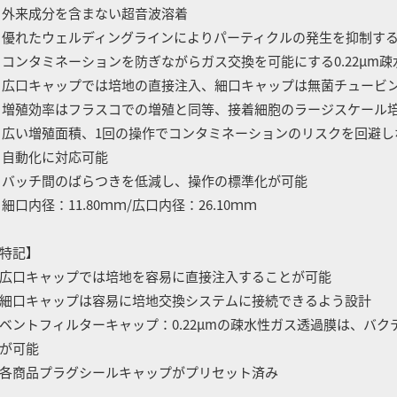
 外来成分を含まない超音波溶着
 優れたウェルディングラインによりパーティクルの発生を抑制するととも
 コンタミネーションを防ぎながらガス交換を可能にする0.22μm
 広口キャップでは培地の直接注入、細口キャップは無菌チュービ
 増殖効率はフラスコでの増殖と同等、接着細胞のラージスケール
 広い増殖面積、1回の操作でコンタミネーションのリスクを回避
 自動化に対応可能
 バッチ間のばらつきを低減し、操作の標準化が可能
 細口内径：11.80ｍｍ/広口内径：26.10ｍｍ
特記】
広口キャップでは培地を容易に直接注入することが可能
細口キャップは容易に培地交換システムに接続できるよう設計
ベントフィルターキャップ：0.22μmの疎水性ガス透過膜は、バ
が可能
各商品プラグシールキャップがプリセット済み