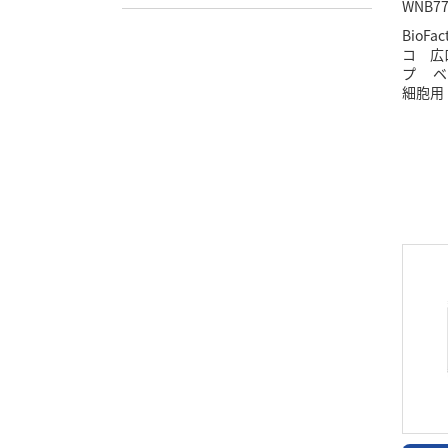
WNB77
BioF
コ 広
プ ベ
細胞用