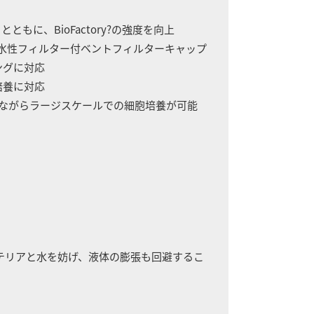
に、BioFactory?の強度を向上
疎水性フィルター付ベントフィルターキャップ
ングに対応
培養に対応
しながらラージスケールでの細胞培養が可能
クテリアと水を妨げ、液体の膨張も回避するこ