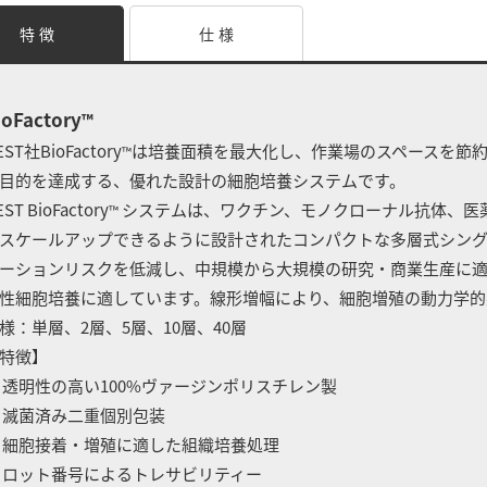
特 徴
仕 様
ioFactory
™
EST社BioFactory
は培養面積を最大化し、作業場のスペースを節
™
目的を達成する、優れた設計の細胞培養システムです。
ST BioFactory
システムは、ワクチン、モノクローナル抗体、医
™
スケールアップできるように設計されたコンパクトな多層式シング
ーションリスクを低減し、中規模から大規模の研究・商業生産に
性細胞培養に適しています。線形増幅により、細胞増殖の動力学的
様：単層、2層、5層、10層、40層
特徴】
 透明性の高い100%ヴァージンポリスチレン製
 滅菌済み二重個別包装
 細胞接着・増殖に適した組織培養処理
 ロット番号によるトレサビリティー