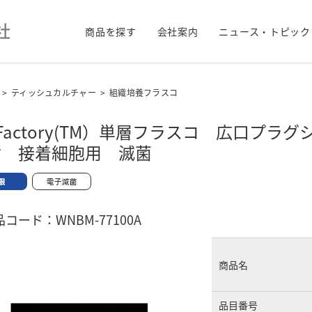
商品を探す
会社案内
ニュース・トピック
>
ティッシュカルチャー
>
組織培養フラスコ
oFactory(TM）単層フラスコ 広口プ
付 接着細胞用 滅菌
コード：WNBM-77100A
商品名
品目番号