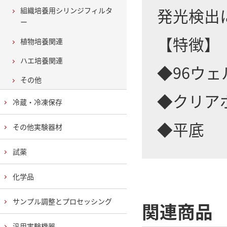
発光検出
組織培養用シリンジフィルタ
ー
【特徴】
植物培養関連
ハエ培養関連
◆96ウ
その他
◆クリア
冷蔵・冷凍保存
◆平底
その他実験器材
試薬
化学品
サンプル調整とプロセッシング
関連商品
汎用実験機器