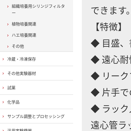
組織培養用シリンジフィルタ
できます
ー
【特徴】
植物培養関連
ハエ培養関連
◆ 目盛
その他
◆ 遠心耐性
冷蔵・冷凍保存
◆ リー
その他実験器材
試薬
◆ 片手
化学品
◆ ラッ
サンプル調整とプロセッシング
遠心管ラ
汎用実験機器