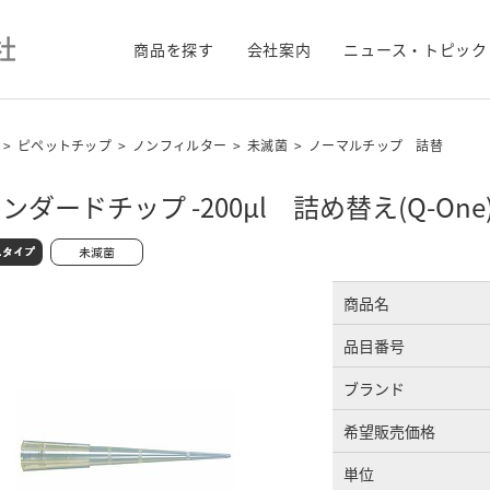
商品を探す
会社案内
ニュース・トピック
>
ピペットチップ
>
ノンフィルター
>
未滅菌
>
ノーマルチップ 詰替
ンダードチップ -200μl 詰め替え(Q-One
商品名
品目番号
ブランド
希望販売価格
単位