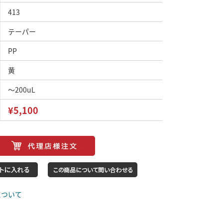
413
テーパー
PP
黄
～200uL
¥5,100
について