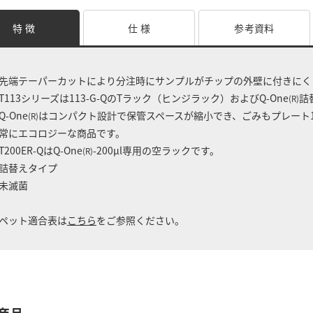
特 徴
仕 様
参考資料
先端テーパーカットにより分注時にサンプルがチップの外壁に付きにく
T113シリーズは113-G-QのTラック（ヒンジラック）およびQ-One
詰
(R)
Q-One
はコンパクト設計で保管スペースが縮小でき、ごみもプレート
(R)
常にエコロジーな商品です。
T200ER-QはQ-One
-200μl専用の空ラックです。
(R)
詰替えタイプ
未滅菌
ペット適合表は
こちら
をご参照ください。