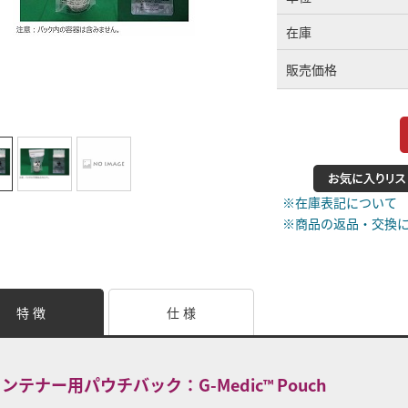
在庫
販売価格
※在庫表記について
※商品の返品・交換
特 徴
仕 様
ンテナー用パウチバック：G-Medic
Pouch
™