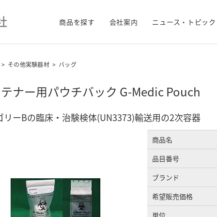
商品を探す
会社案内
ニュース・トピック
>
その他実験器材
>
バッグ
テナー用パウチバック G-Medic Pouch
リーBの臨床・治験検体(UN3373)輸送用の2次容器
商品名
品目番号
ブランド
希望販売価格
単位