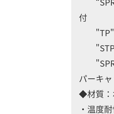
“SPR
付
"TP"
"STP
"SPR
パーキャ
◆材質：
・温度耐性