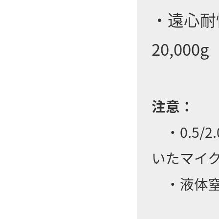
・遠心耐性
20,00
注意：
・0.5/
いたマイ
・液体窒