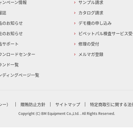
ャンペーン情報
サンプル請求
報誌
カタログ請求
品のお知らせ
デモ機の申し込み
社のお知らせ
ピペットパル検査サービス受
品サポート
修理の受付
ウンロードセンター
メルマガ登録
ランド一覧
ンディングページ一覧
シー）
贈賄防止方針
サイトマップ
特定商取引に関する法
Copyright (C) BM Equipment Co.,Ltd. . All Rights Reserved.