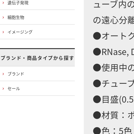
ューブ内の
遺伝子発現
の遠心分
細胞生物
イメージング
●オートクレ
●RNase, D
ブランド・商品タイプから探す
●使用中
ブランド
●チュー
セール
●目盛(0.
●材質：
●色：5