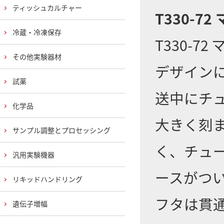
ティッシュカルチャー
T330-7
冷蔵・冷凍保存
T330-
その他実験器材
デザイン
試薬
送中にチ
化学品
大きく刻ま
サンプル調整とプロセッシング
く、チュ
汎用実験機器
ースがつ
リキッドハンドリング
フタは貫
遺伝子増幅