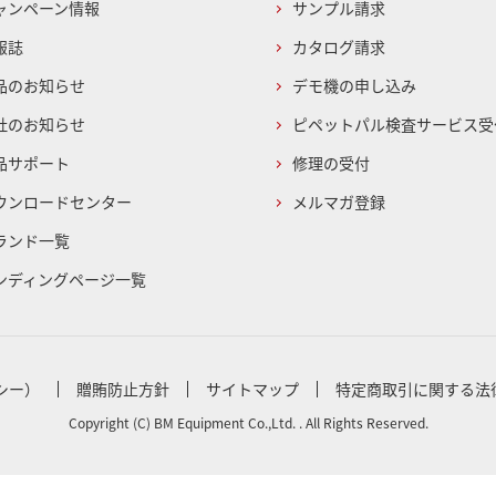
ャンペーン情報
サンプル請求
報誌
カタログ請求
品のお知らせ
デモ機の申し込み
社のお知らせ
ピペットパル検査サービス受
品サポート
修理の受付
ウンロードセンター
メルマガ登録
ランド一覧
ンディングページ一覧
シー）
贈賄防止方針
サイトマップ
特定商取引に関する法
Copyright (C) BM Equipment Co.,Ltd. . All Rights Reserved.