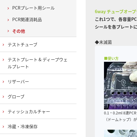
PCRプレート用シール
6way チューブオー
これ1つで、各容量P
PCR関連消耗品
シールを各プレート
その他
◆未滅菌
テストチューブ
■使い方
テストプレート & ディープウェ
ルプレート
リザーバー
グローブ
ティッシュカルチャー
0.1・0.2ml 8連P
（ドームトップ）が
冷蔵・冷凍保存