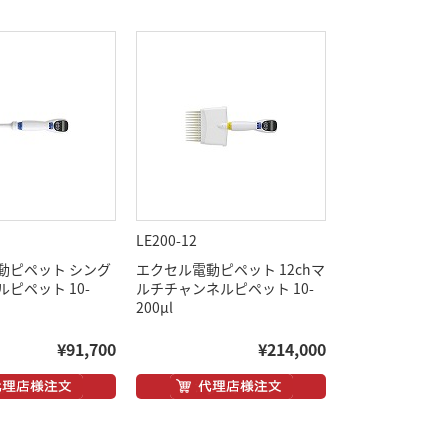
LE200-12
動ピペット シング
エクセル電動ピペット 12chマ
ピペット 10-
ルチチャンネルピペット 10-
200μl
¥91,700
¥214,000