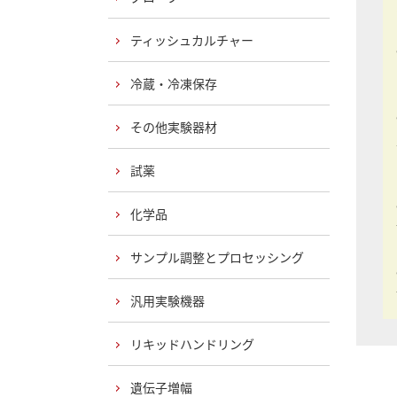
ティッシュカルチャー
冷蔵・冷凍保存
その他実験器材
試薬
化学品
サンプル調整とプロセッシング
汎用実験機器
リキッドハンドリング
遺伝子増幅