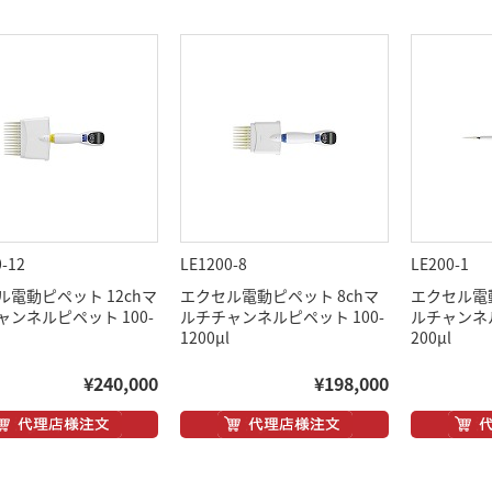
-12
LE1200-8
LE200-1
ル電動ピペット 12chマ
エクセル電動ピペット 8chマ
エクセル電
ャンネルピペット 100-
ルチチャンネルピペット 100-
ルチャンネル
1200μl
200μl
¥240,000
¥198,000