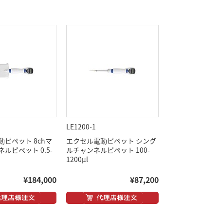
LE1200-1
ピペット 8chマ
エクセル電動ピペット シング
ルピペット 0.5-
ルチャンネルピペット 100-
1200μl
¥184,000
¥87,200