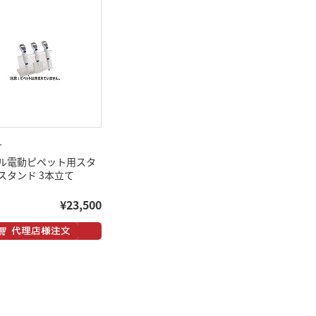
L
ル電動ピペット用スタ
スタンド 3本立て
¥23,500