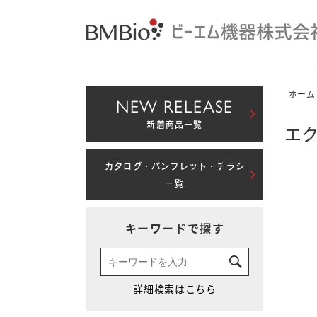
ホーム
NEW RELEASE
新着商品一覧
エク
カタログ・パンフレット・チラシ
一覧
キーワードで探す