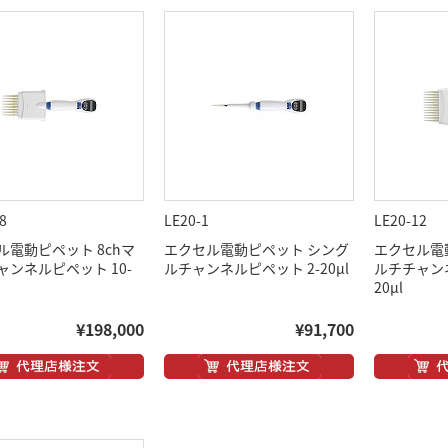
8
LE20-1
LE20-12
ル電動ピペット 8chマ
エクセル電動ピペット シング
エクセル電動
ャンネルピペット 10-
ルチャンネルピペット 2-20μl
ルチチャンネ
20μl
¥198,000
¥91,700