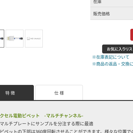
在庫
販売価格
※在庫表記について
※商品の返品・交換
特 徴
仕 様
クセル電動ピペット -マルチチャンネル-
マルチプレートにサンプルを分注する際に最適
ピペットの下部は360度回転させることができます。様々な位置で