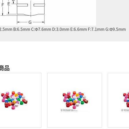
2.5mm B:6.5mm C:Φ7.6mm D:3.0mm E:6.6mm F:7.1mm G:Φ9.5mm
商品