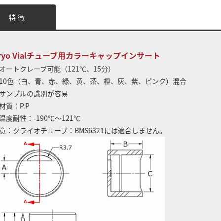
特 徴
ryo Vialチューブ用カラーキャップインサート
オートクレーブ可能（121℃、15分）
10色（白、青、赤、緑、黄、茶、橙、灰、紫、ピンク）混合
サンプルの識別が容易
材質：P.P
温度耐性：-190℃～121℃
意：クライオチューブ：BMS6321には適合しません。