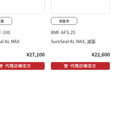
F-100
BMF-AFS-25
al AL MAX
SureSeal AL MAX, 滅菌
¥27,100
¥22,600