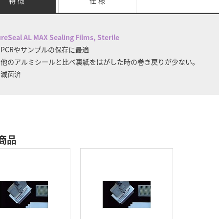
特 徴
仕 様
reSeal AL MAX Sealing Films, Sterile
 PCRやサンプルの保存に最適
 他のアルミシールと比べ裏紙をはがした時の巻き戻りが少ない。
 滅菌済
商品