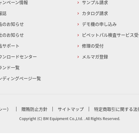
ャンペーン情報
サンプル請求
報誌
カタログ請求
品のお知らせ
デモ機の申し込み
社のお知らせ
ピペットパル検査サービス受
品サポート
修理の受付
ウンロードセンター
メルマガ登録
ランド一覧
ンディングページ一覧
シー）
贈賄防止方針
サイトマップ
特定商取引に関する法
Copyright (C) BM Equipment Co.,Ltd. . All Rights Reserved.