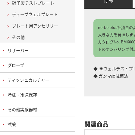
特 徴
硝子製テストプレート
ディープウェルプレート
プレート用アクセサリー
nerbe plus
大きな力を発揮しま
その他
カタログNo. BM
トのナンバリング付
リザーバー
グローブ
◆ 96ウェルテストプ
◆ ガンマ線滅菌済
ティッシュカルチャー
冷蔵・冷凍保存
その他実験器材
関連商品
試薬