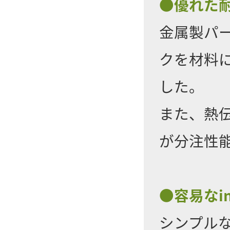
●優れた
金属製パ
クを材料
した。
また、熱
が分注性
●容易なi
シンプル