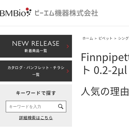
ホーム
>
ピペット
>
シング
NEW RELEASE
Finnp
新着商品一覧
ト 0.2-2μl
カタログ・パンフレット・チラシ
一覧
人気の理由
キーワードで探す