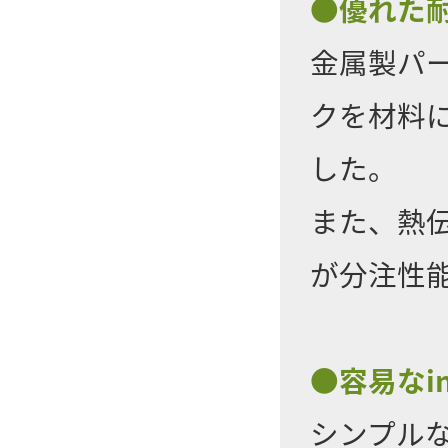
●優れた
金属製パ
クを材料
した。
また、熱
が分注性
●容易なi
シンプル