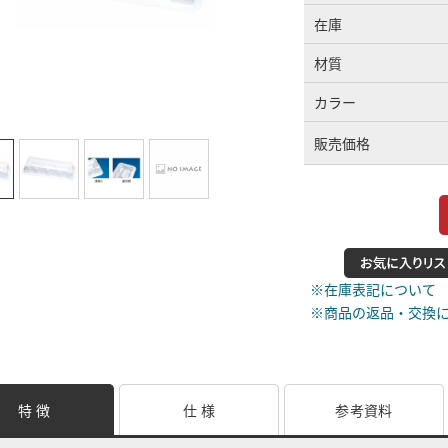
在庫
材質
カラー
販売価格
※在庫表記について
※商品の返品・交換
特 徴
仕 様
参考資料