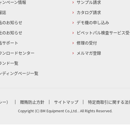
ャンペーン情報
サンプル請求
報誌
カタログ請求
品のお知らせ
デモ機の申し込み
社のお知らせ
ピペットパル検査サービス受
品サポート
修理の受付
ウンロードセンター
メルマガ登録
ランド一覧
ンディングページ一覧
シー）
贈賄防止方針
サイトマップ
特定商取引に関する法
Copyright (C) BM Equipment Co.,Ltd. . All Rights Reserved.