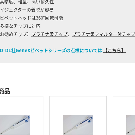
高精度、軽量、高い耐久性
イジェクターの着脱が容易
ピペットヘッドは360°回転可能
多様なチップに対応
お勧めチップ】
プラチナ柔チップ
、
プラチナ柔フィルター付チッ
IO-DL社GeneXピペットシリーズの点検については
【こちら】
商品