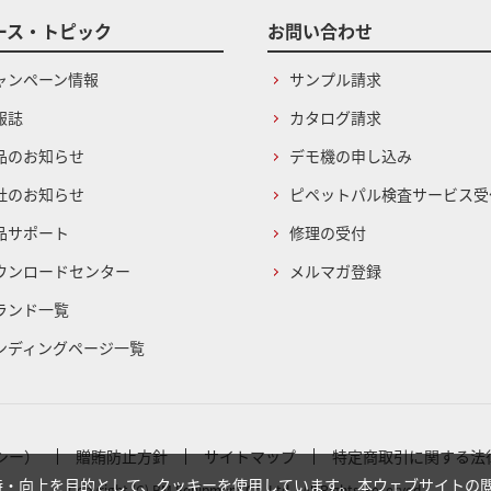
ース・トピック
お問い合わせ
ャンペーン情報
サンプル請求
報誌
カタログ請求
品のお知らせ
デモ機の申し込み
社のお知らせ
ピペットパル検査サービス受
品サポート
修理の受付
ウンロードセンター
メルマガ登録
ランド一覧
ンディングページ一覧
シー）
贈賄防止方針
サイトマップ
特定商取引に関する法
・向上を目的として、クッキーを使用しています。 本ウェブサイトの
Copyright (C) BM Equipment Co.,Ltd. . All Rights Reserved.