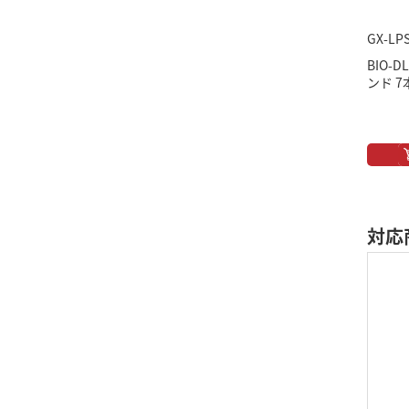
GX-LP
BIO-
ンド 
対応