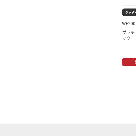
WE200
プラチナ
ック