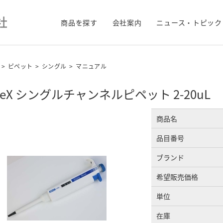
商品を探す
会社案内
ニュース・トピック
>
ピペット
>
シングル
>
マニュアル
neX シングルチャンネルピペット 2-20uL
商品名
品目番号
ブランド
希望販売価格
単位
在庫