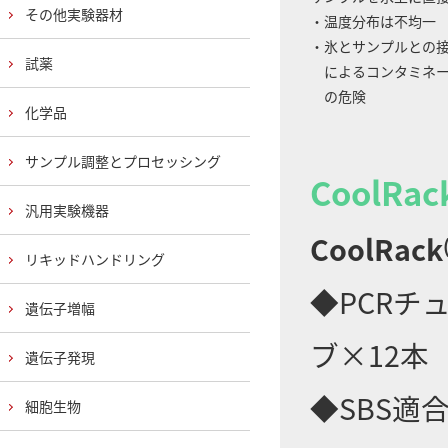
その他実験器材
・温度分布は不均一
・氷とサンプルとの
試薬
によるコンタミネー
の危険
化学品
サンプル調整とプロセッシング
CoolRac
汎用実験機器
CoolRack
リキッドハンドリング
◆PCRチュ
遺伝子増幅
ブ×12本
遺伝子発現
◆SBS適
細胞生物