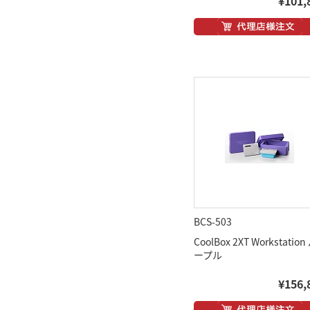
¥101,
BCS-503
CoolBox 2XT Workstation
ープル
¥156,