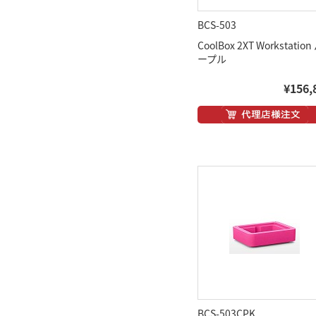
BCS-503
CoolBox 2XT Workstation
ープル
¥156,
BCS-503CPK