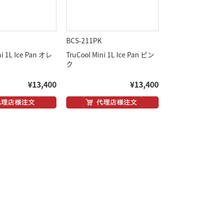
BCS-211PK
ni 1L Ice Pan オレ
TruCool Mini 1L Ice Pan ピン
ク
¥13,400
¥13,400