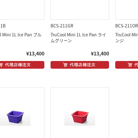
11B
BCS-211GR
BCS-211OR
l Mini 1L Ice Pan ブル
TruCool Mini 1L Ice Pan ライ
TruCool Mi
ムグリーン
ンジ
¥13,400
¥13,400