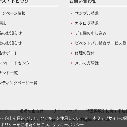
ース・トピック
お問い合わせ
ャンペーン情報
サンプル請求
報誌
カタログ請求
品のお知らせ
デモ機の申し込み
社のお知らせ
ピペットパル検査サービス受
品サポート
修理の受付
ウンロードセンター
メルマガ登録
ランド一覧
ンディングページ一覧
シー）
贈賄防止方針
サイトマップ
特定商取引に関する法
・向上を目的として、クッキーを使用しています。 本ウェブサイトの
Copyright (C) BM Equipment Co.,Ltd. . All Rights Reserved.
ーポリシーをご確認ください。
クッキーポリシー