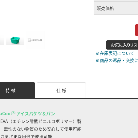
販売価格
※在庫表記について
※商品の返品・交換
特 徴
仕 様
uCool
アイスバケツ＆パン
(R)
 EVA（エチレン酢酸ビニルコポリマー）製
性のない物質のため安心して使用可能
 さまざまな用途で使用可能