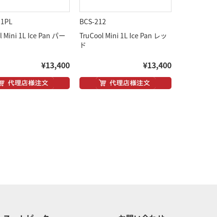
11PL
BCS-212
l Mini 1L Ice Pan パー
TruCool Mini 1L Ice Pan レッ
ド
¥13,400
¥13,400