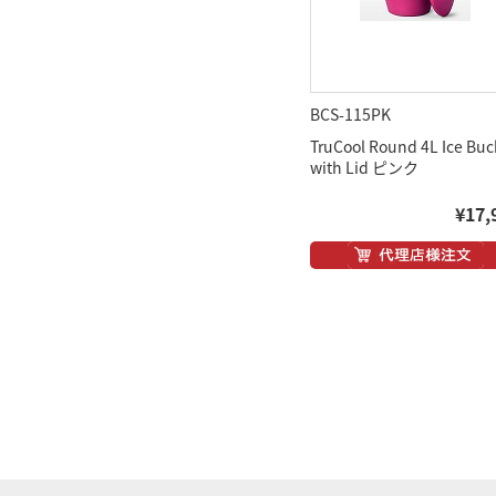
BCS-115PK
TruCool Round 4L Ice Buc
with Lid ピンク
¥17,