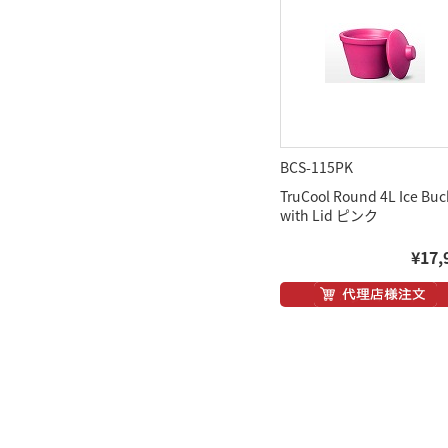
BCS-115PK
TruCool Round 4L Ice Buc
with Lid ピンク
¥17,