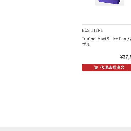
BCS-111PL
TruCool Maxi 9L Ice Pan
プル
¥27,