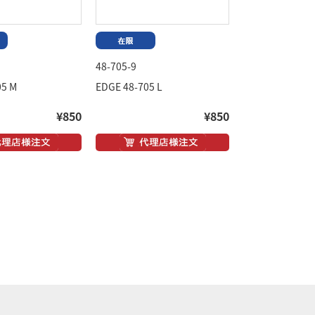
48-705-9
05 M
EDGE 48-705 L
¥850
¥850