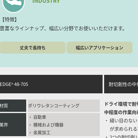
INDUSTRY
【特徴】
豊富なラインナップ、幅広い分野でお使いいただけます。
丈夫で長持ち
幅広いアプリケーション
DGE
48-705
耐切創性の中
®
ドライ環境で耐
材質
ポリウレタンコーティング
中程度の作業向
・ 自動車
・ 縫い目のな
業界
・ 機械および機器
が求められる
・ 金属加工
・ 2つの耐切