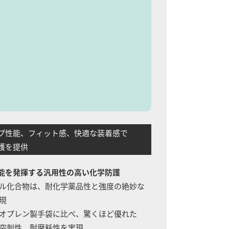
性能、フィット感、快適な装着感で
護を提供
能を発揮する汎用性の高い化学防護
リル化合物は、耐化学薬品性と強度の絶妙な
現
ネオプレン製手袋に比べ、驚くほど優れた
突刺性、耐摩耗性を実現