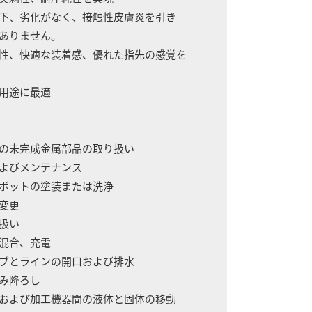
低下、劣化がなく、接触性皮膚炎を引き
ありません。
軟性、快適な装着感、優れた指先の感覚を
掃用途に最適
みの未完成金属部品の取り扱い
およびメンテナンス
ロボットの塗装または洗浄
の変更
り扱い
、混合、充電
ルブとラインの開口および排水
積み降ろし
クおよび加工機器間の液体と固体の移動