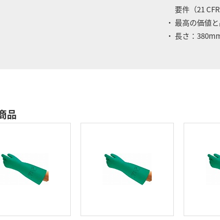
要件（21 CFR 
・ 最高の価値
・ 長さ：380m
商品