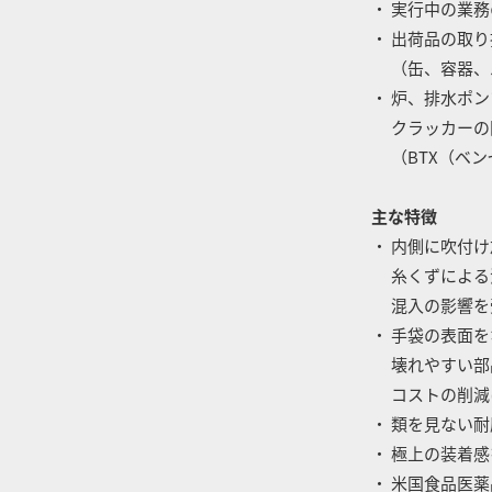
・ 実行中の業
・ 出荷品の取
（缶、容器、
・ 炉、排水ポ
クラッカーの
（BTX（ベン
主な特徴
・ 内側に吹付
糸くずによる
混入の影響を
・ 手袋の表面
壊れやすい部
コストの削減
・ 類を見ない
・ 極上の装着
・ 米国食品医