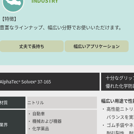
INDUSTRY
【特徴】
豊富なラインナップ、幅広い分野でお使いいただけます。
丈夫で長持ち
幅広いアプリケーション
十分なグリップ
lphaTec
Solvex
37-165
®
®
優れた化学防
幅広い用途で性
材質
ニトリル
・ 高性能ニト
・ 自動車
バランスを実
・ 機械および機器
業界
・ ゴム手袋や
・ 化学薬品
耐引裂性、耐