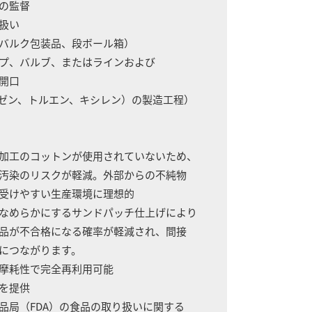
務の監督
り扱い
バルク包装品、段ボール箱）
ンプ、バルブ、またはラインおよび
開口
ゼン、トルエン、キシレン）の製造工程）
け加工のコットンが使用されていないため、
汚染のリスクが軽減。外部からの不純物
受けやすい生産環境に理想的
をなめらかにするサンドパッチ仕上げにより
品が不合格になる確率が軽減され、間接
につながります。
耐摩耗性で完全再利用可能
感を提供
薬品局（FDA）の食品の取り扱いに関する