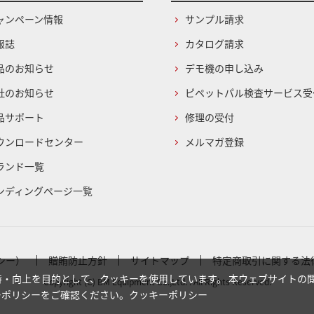
ャンペーン情報
サンプル請求
報誌
カタログ請求
品のお知らせ
デモ機の申し込み
社のお知らせ
ピペットパル検査サービス受
品サポート
修理の受付
ウンロードセンター
メルマガ登録
ランド一覧
ンディングページ一覧
シー）
贈賄防止方針
サイトマップ
特定商取引に関する法
・向上を目的として、クッキーを使用しています。 本ウェブサイトの
Copyright (C) BM Equipment Co.,Ltd. . All Rights Reserved.
ーポリシーをご確認ください。
クッキーポリシー