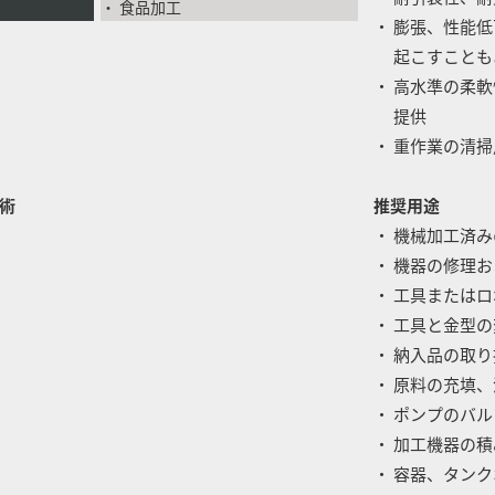
・ 食品加工
・ 膨張、性能
起こすことも
・ 高水準の柔
提供
・ 重作業の清
術
推奨用途
・ 機械加工済
・ 機器の修理
・ 工具または
・ 工具と金型
・ 納入品の取
・ 原料の充填
・ ポンプのバ
・ 加工機器の
・ 容器、タン