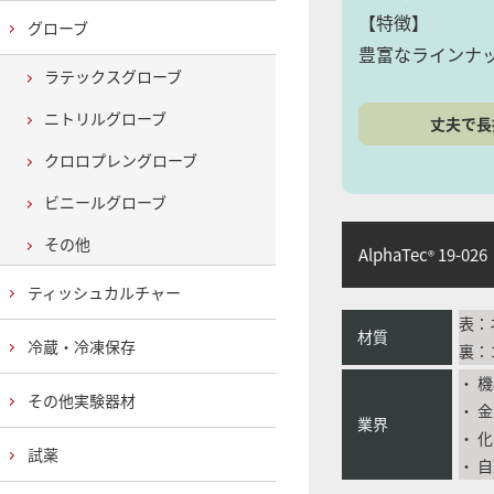
【特徴】
グローブ
豊富なラインナ
ラテックスグローブ
ニトリルグローブ
丈夫で長
クロロプレングローブ
ビニールグローブ
その他
AlphaTec
19-026
®
ティッシュカルチャー
表：
材質
冷蔵・冷凍保存
裏：
・ 
その他実験器材
・ 
業界
・ 
試薬
・ 